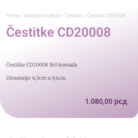
Home
/
Dekorativni detalji
/
Čestitke
/ Čestitke CD20008
Čestitke CD20008
Čestitke CD20008 160 komada
Dimenzije: 6,5cm x 9,4cm
1.080,00
рсд