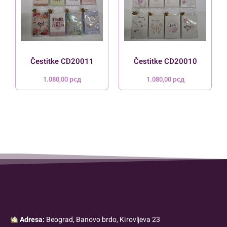
Čestitke CD20011
Čestitke CD20010
1.080,00
рсд
1.080,00
рсд
Adresa:
Beograd, Banovo brdo, Kirovljeva 23