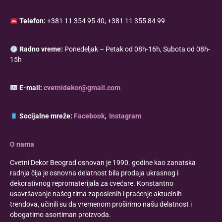
Telefon:
+381 11 354 95 40, +381 11 355 84 99
Radno vreme:
Ponedeljak – Petak od 08h-16h, Subota od 08h-
15h
E-mail:
cvetnidekor@gmail.com
Socijalne mreže:
Facebook
,
Instagram
O nama
Cvetni Dekor Beograd osnovan je 1990. godine kao zanatska
radnja čija je osnovna delatnost bila prodaja ukrasnog i
dekorativnog repromaterijala za cvećare. Konstantno
usavršavanje našeg tima zaposlenih i praćenje aktuelnih
trendova, učinili su da vremenom proširimo našu delatnost i
obogatimo asortiman proizvoda.