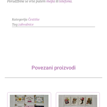
Porudžbine se vrše putem
mejla
ili
telefona
.
Kategorija
Čestitke
Tag
zahvalnice
Povezani proizvodi