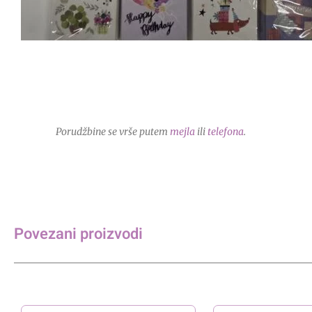
Porudžbine se vrše putem
mejla
ili
telefona
.
Povezani proizvodi