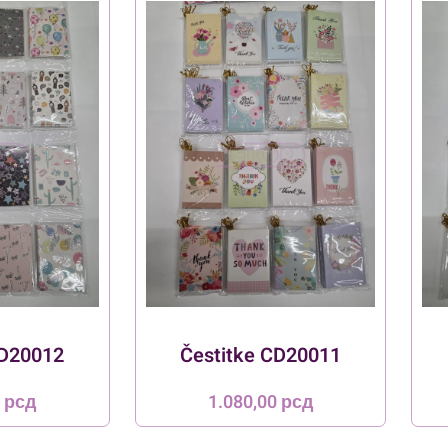
CD20012
Čestitke CD20011
0
рсд
1.080,00
рсд