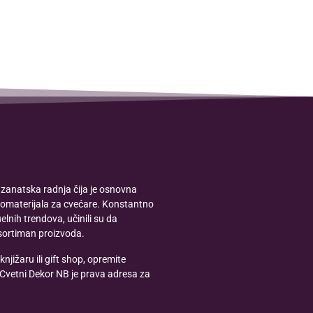
zanatska radnja čija je osnovna
romaterijala za cvećare. Konstantno
lnih trendova, učinili su da
sortiman proizvoda.
knjižaru ili gift shop, opremite
 Cvetni Dekor NB je prava adresa za