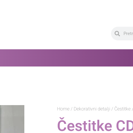
Home
/
Dekorativni detalji
/
Čestitke
/
Čestitke C