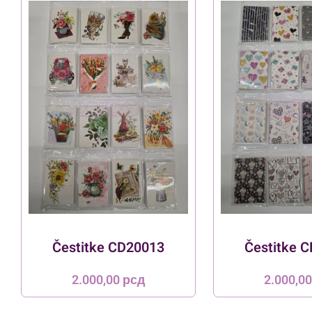
Čestitke CD20013
Čestitke 
2.000,00
рсд
2.000,0