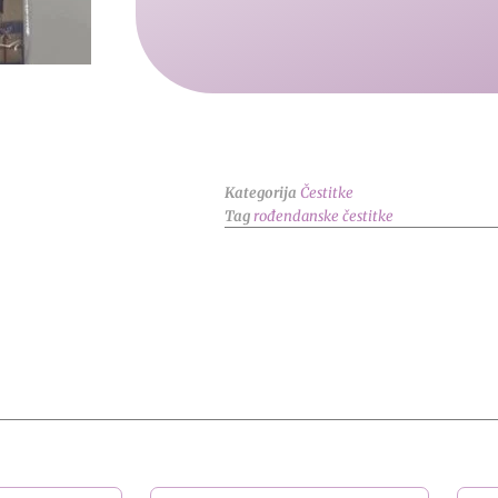
Kategorija
Čestitke
Tag
rođendanske čestitke