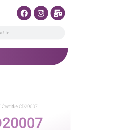
 Čestitke CD20007
D20007