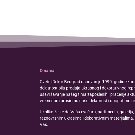
O nama
Cvetni Dekor Beograd osnovan je 1990. godine kao 
delatnost bila prodaja ukrasnog i dekorativnog rep
usavršavanje našeg tima zaposlenih i praćenje aktue
vremenom proširimo našu delatnost i obogatimo a
Ukoliko želite da Vašu cvećaru, parfimeriju, galeriju, 
raznovrsnim ukrasima i dekorativnim materijalima,
Vas.