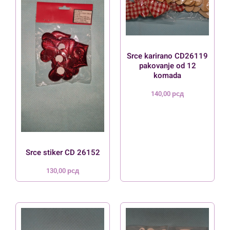
Srce karirano CD26119
pakovanje od 12
komada
140,00
рсд
Srce stiker CD 26152
130,00
рсд