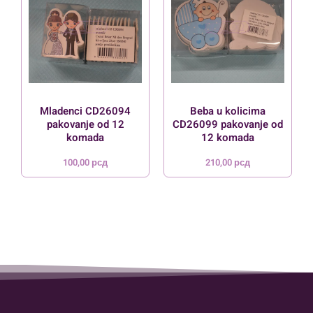
Mladenci CD26094
Beba u kolicima
pakovanje od 12
CD26099 pakovanje od
komada
12 komada
100,00
рсд
210,00
рсд