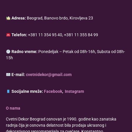
Adresa:
Beograd, Banovo brdo, Kirovljeva 23
Telefon:
+381 11 354 95 40, +381 11 355 84 99
Radno vreme:
Ponedeljak – Petak od 08h-16h, Subota od 08h-
15h
E-mail:
cvetnidekor@gmail.com
Socijalne mreže:
Facebook
,
Instagram
O nama
Cvetni Dekor Beograd osnovan je 1990. godine kao zanatska
radnja čija je osnovna delatnost bila prodaja ukrasnog i
dekorativnog repromaterijala za cvećare. Konstantno