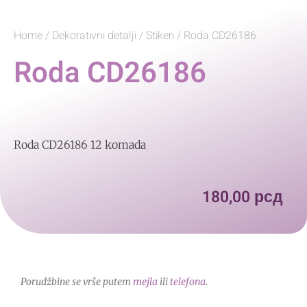
Home
/
Dekorativni detalji
/
Stikeri
/ Roda CD26186
Roda CD26186
Roda CD26186 12 komada
180,00
рсд
Porudžbine se vrše putem
mejla
ili
telefona
.