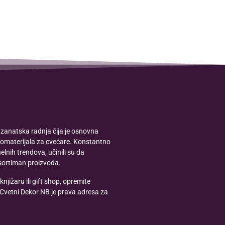
zanatska radnja čija je osnovna
romaterijala za cvećare. Konstantno
lnih trendova, učinili su da
sortiman proizvoda.
knjižaru ili gift shop, opremite
 Cvetni Dekor NB je prava adresa za