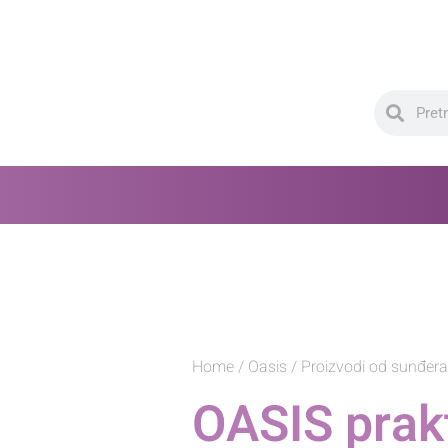
Home
/
Oasis
/
Proizvodi od sunđera
OASIS prak