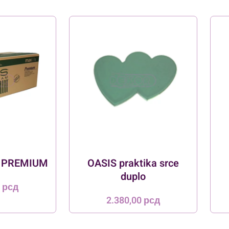
r PREMIUM
OASIS praktika srce
duplo
0
рсд
2.380,00
рсд