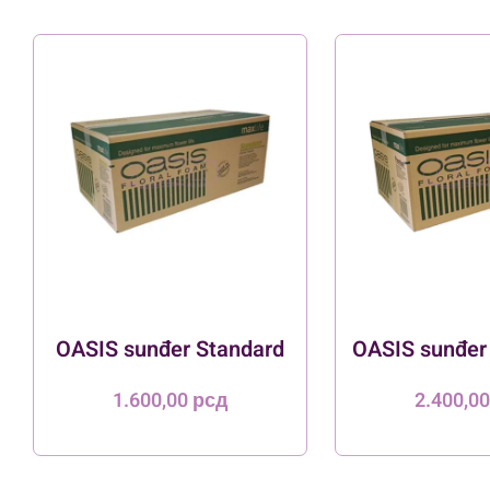
OASIS sunđer Standard
OASIS sunđe
1.600,00
рсд
2.400,0