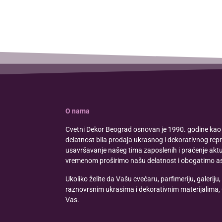
O nama
Cvetni Dekor Beograd osnovan je 1990. godine kao 
delatnost bila prodaja ukrasnog i dekorativnog rep
usavršavanje našeg tima zaposlenih i praćenje aktue
vremenom proširimo našu delatnost i obogatimo a
Ukoliko želite da Vašu cvećaru, parfimeriju, galeriju, 
raznovrsnim ukrasima i dekorativnim materijalima,
Vas.