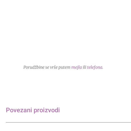
Porudžbine se vrše putem
mejla
ili
telefona
.
Povezani proizvodi