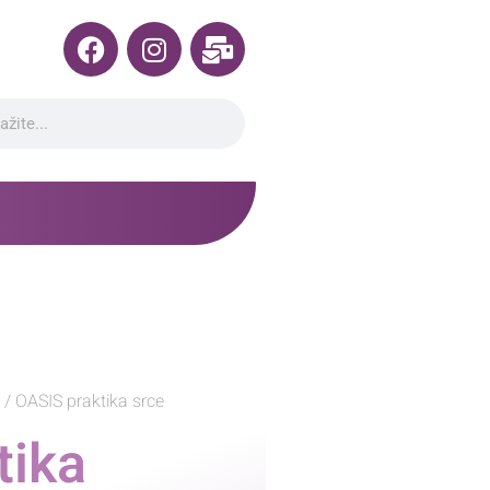
/ OASIS praktika srce
tika