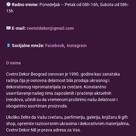
Radno vreme:
Ponedeljak – Petak od 08h-16h, Subota od 08h-
15h
E-mail:
cvetnidekor@gmail.com
Socijalne mreže:
Facebook
,
Instagram
O nama
Cvetni Dekor Beograd osnovan je 1990. godine kao zanatska
radnja čija je osnovna delatnost bila prodaja ukrasnog i
dekorativnog repromaterijala za cvećare. Konstantno
usavršavanje našeg tima zaposlenih i praćenje aktuelnih
trendova, učinili su da vremenom proširimo našu delatnost i
obogatimo asortiman proizvoda.
Ukoliko želite da Vašu cvećaru, parfimeriju, galeriju, knjižaru ili gift
shop, opremite raznovrsnim ukrasima i dekorativnim materijalima,
Cvetni Dekor NB je prava adresa za Vas.