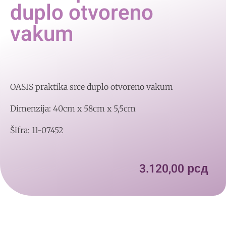
duplo otvoreno
vakum
OASIS praktika srce duplo otvoreno vakum
Dimenzija: 40cm x 58cm x 5,5cm
Šifra: 11-07452
3.120,00
рсд