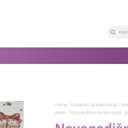
Home
/
Materijali za pakovanje
/
Nov
papiri
/ Novogodišnji ukrasni papir s