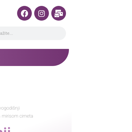
ogodišnji
a mirisom cimeta