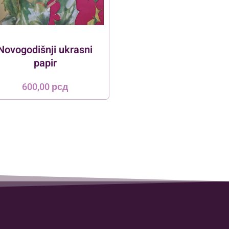
Novogodišnji ukrasni
papir
600,00
рсд