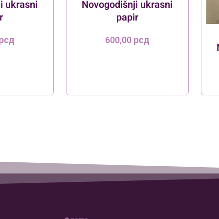
i ukrasni
Novogodišnji ukrasni
r
papir
рсд
600,00
рсд