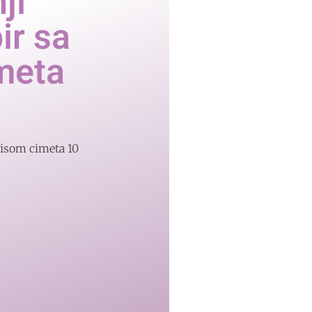
ji
ir sa
meta
risom cimeta 10