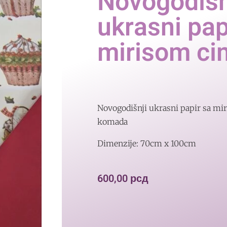
Novogodišn
ukrasni pap
mirisom ci
Novogodišnji ukrasni papir sa mi
komada
Dimenzije: 70cm x 100cm
600,00
рсд