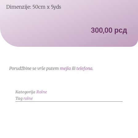
Dimenzije: 50cm x 5yds
300,00
рсд
Porudžbine se vrše putem
mejla
ili
telefona
.
Kategorija
Rolne
Tag
rolne