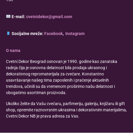
E-mail:
cvetnidekor@gmail.com
Socijalne mreže:
Facebook
,
Instagram
O nama
Cvetni Dekor Beograd osnovan je 1990. godine kao zanatska
radnja čija je osnovna delatnost bila prodaja ukrasnog i
dekorativnog repromaterijala za cvećare. Konstantno
usavršavanje našeg tima zaposlenih i praćenje aktuelnih
trendova, učinili su da vremenom proširimo našu delatnost i
obogatimo asortiman proizvoda.
Ukoliko želite da Vašu cvećaru, parfimeriju, galeriju, knjižaru ili gift
shop, opremite raznovrsnim ukrasima i dekorativnim materijalima,
Cvetni Dekor NB je prava adresa za Vas.