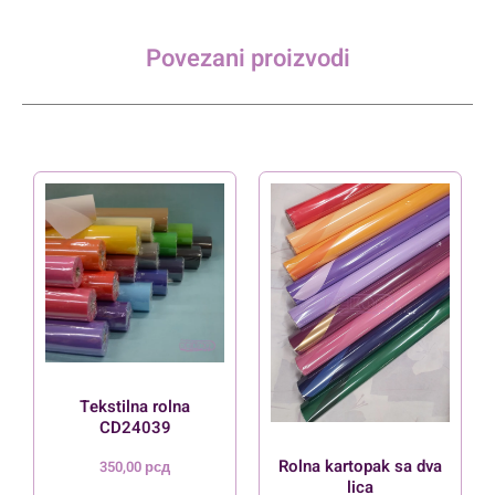
Povezani proizvodi
Tekstilna rolna
CD24039
Rolna kartopak sa dva
350,00
рсд
lica