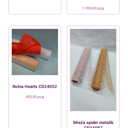
1.950,00
рсд
Rolna Hearts CD24052
450,00
рсд
Mreža spider metalik
CD24087