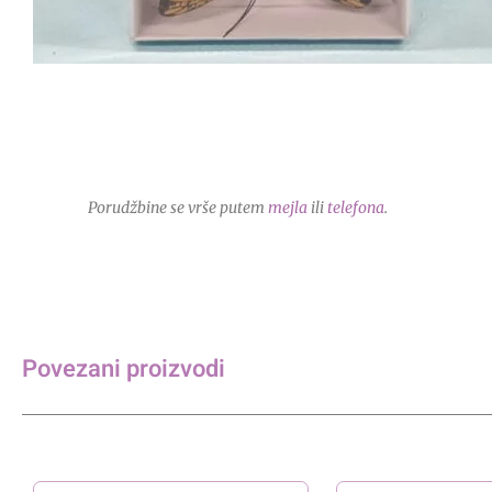
Porudžbine se vrše putem
mejla
ili
telefona
.
Povezani proizvodi