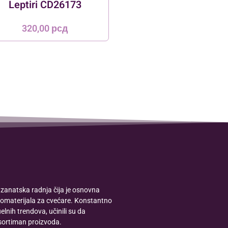
Leptiri CD26173
320,00
рсд
zanatska radnja čija je osnovna
romaterijala za cvećare. Konstantno
lnih trendova, učinili su da
sortiman proizvoda.