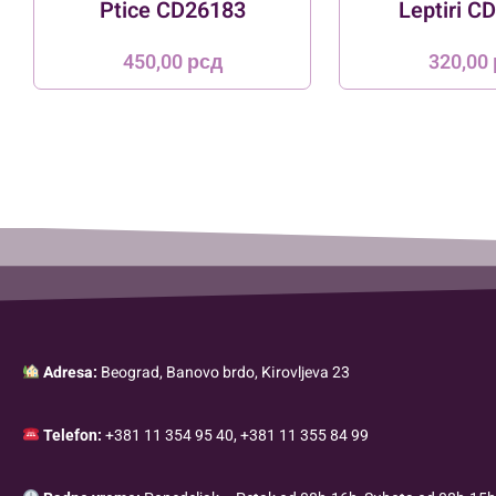
Ptice CD26183
Leptiri C
450,00
рсд
320,00
Adresa:
Beograd, Banovo brdo, Kirovljeva 23
Telefon:
+381 11 354 95 40, +381 11 355 84 99