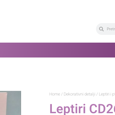
Home
/
Dekorativni detalji
/
Leptiri i p
Leptiri CD