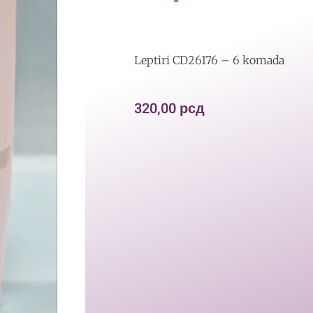
Leptiri CD26176 – 6 komada
320,00
рсд