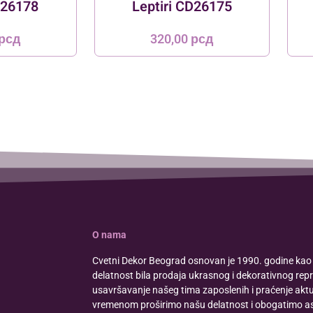
D26178
Leptiri CD26175
рсд
320,00
рсд
O nama
Cvetni Dekor Beograd osnovan je 1990. godine kao 
delatnost bila prodaja ukrasnog i dekorativnog rep
usavršavanje našeg tima zaposlenih i praćenje aktue
vremenom proširimo našu delatnost i obogatimo a