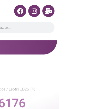
tice
/ Leptiri CD26176
26176