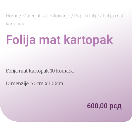
Home
/
Materijali za pakovanje
/
Papiri i folije
/ Folija mat
kartopak
Folija mat kartopak
Folija mat kartopak 10 komada
Dimenzije: 70cm x 100cm
600,00
рсд